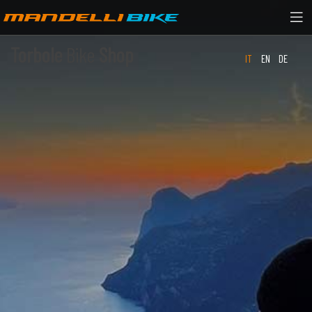
Torbole
Bike
Shop
IT
EN
DE