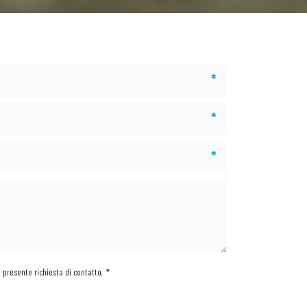
*
*
*
a presente richiesta di contatto.
*