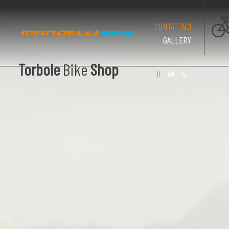
(PAGINA CO
CONTATTACI
GALLERY
Torbole
Bike
Shop
IT
EN
DE