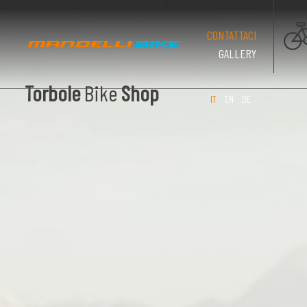
(PAGINA CO
CONTATTACI
GALLERY
Torbole
Bike
Shop
IT
EN
DE