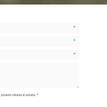
*
*
*
a presente richiesta di contatto.
*