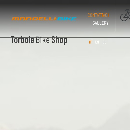
(PAGINA CO
CONTATTACI
GALLERY
Torbole
Bike
Shop
IT
EN
DE