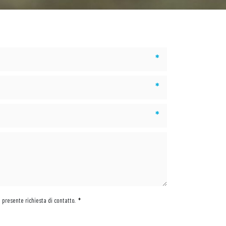
*
*
*
a presente richiesta di contatto.
*