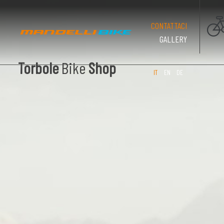
(PAGINA CO
CONTATTACI
GALLERY
Torbole
Bike
Shop
IT
EN
DE