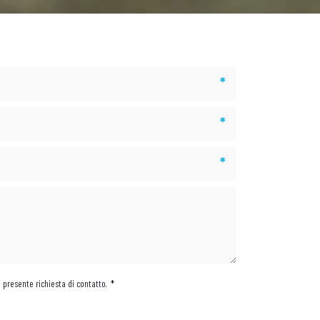
*
*
*
a presente richiesta di contatto.
*