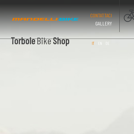
(PAGINA CO
CONTATTACI
GALLERY
Torbole
Bike
Shop
IT
EN
DE