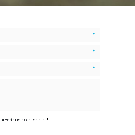
*
*
*
a presente richiesta di contatto.
*