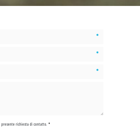
*
*
*
a presente richiesta di contatto.
*