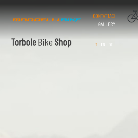
(PAGINA CO
CONTATTACI
GALLERY
Torbole
Bike
Shop
IT
EN
DE