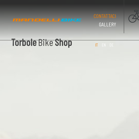
(PAGINA CO
CONTATTACI
GALLERY
Torbole
Bike
Shop
IT
EN
DE