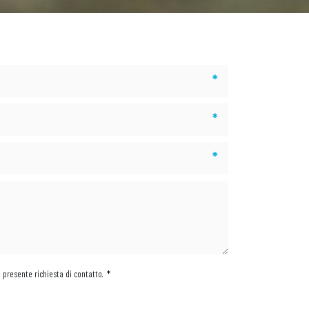
*
*
*
a presente richiesta di contatto.
*