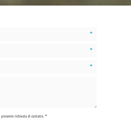
*
*
*
a presente richiesta di contatto.
*