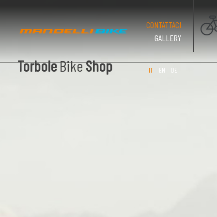
(PAGINA CO
CONTATTACI
GALLERY
Torbole
Bike
Shop
IT
EN
DE