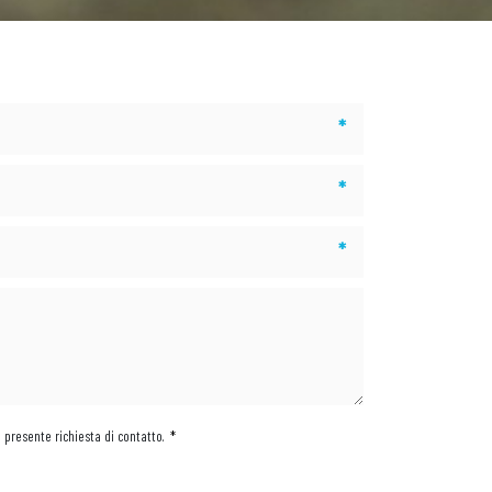
*
*
*
a presente richiesta di contatto.
*