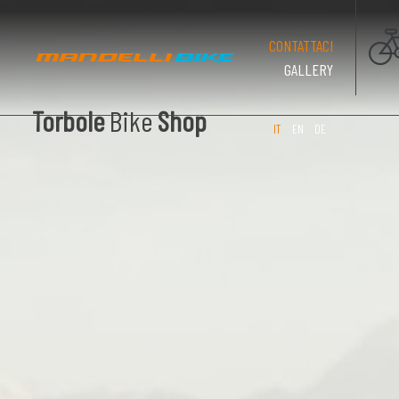
(PAGINA CO
CONTATTACI
GALLERY
Torbole
Bike
Shop
IT
EN
DE