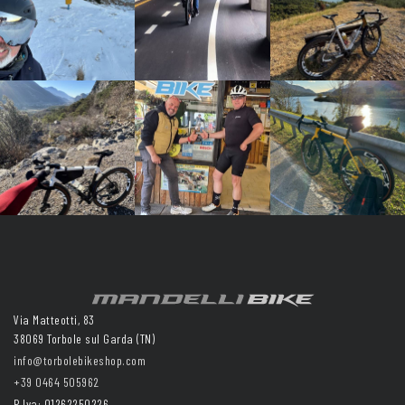
Via Matteotti, 83
38069 Torbole sul Garda (TN)
info@torbolebikeshop.com
+39 0464 505962
P.Iva: 01262250226