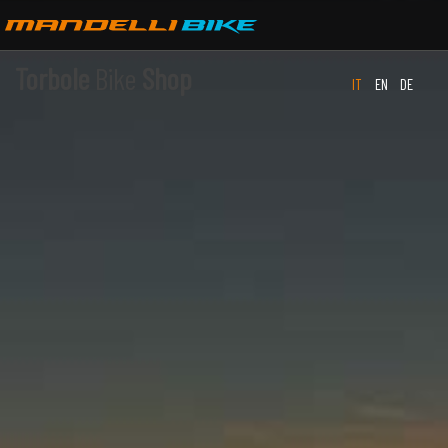
Torbole
Bike
Shop
IT
EN
DE