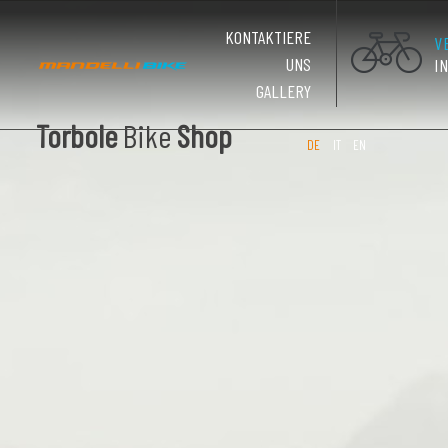
KONTAKTIERE
V
UNS
I
GALLERY
Torbole
Bike
Shop
DE
IT
EN