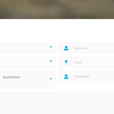
*
*
Erwachsene
Auschecken
*