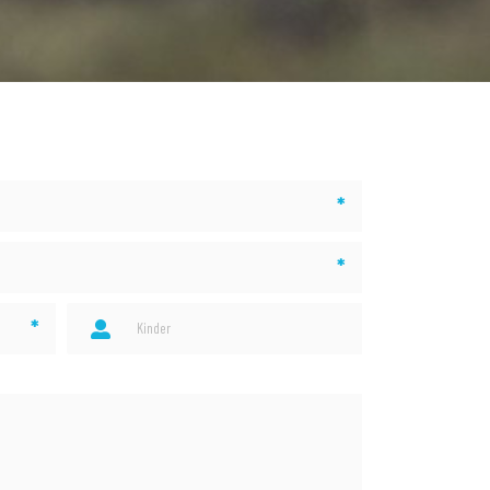
*
*
*
Kinder