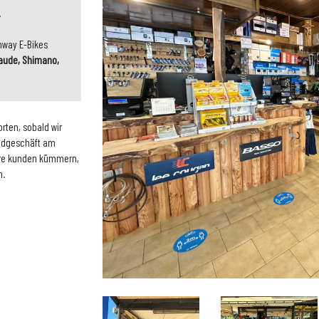
.
nway E-Bikes
Vaude, Shimano,
rten, sobald wir
radgeschäft am
sere kunden kümmern,
n.