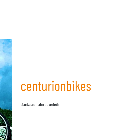
centurionbikes
Gardasee fahrradverleih