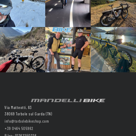
Via Matteotti, 83
38069 Torbole sul Garda (TN)
info@torbolebikeshop.com
+39 0464 505962
P.Iva: 01262250226