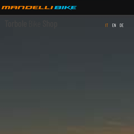
Torbole
Bike
Shop
IT
EN
DE