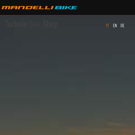
Torbole
Bike
Shop
IT
EN
DE