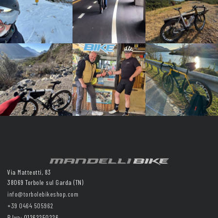
Via Matteotti, 83
38069 Torbole sul Garda (TN)
info@torbolebikeshop.com
+39 0464 505962
P.Iva: 01262250226