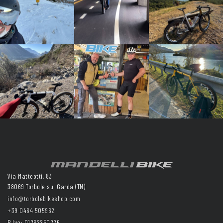
Via Matteotti, 83
38069 Torbole sul Garda (TN)
info@torbolebikeshop.com
+39 0464 505962
P.Iva: 01262250226