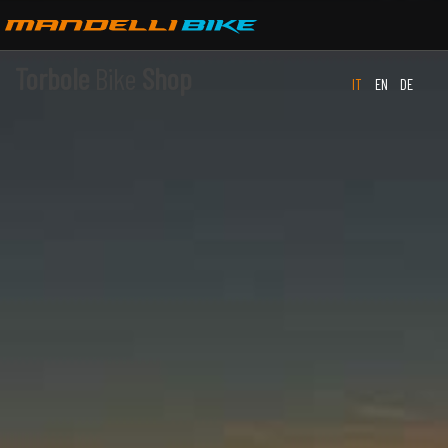
Torbole
Bike
Shop
IT
EN
DE