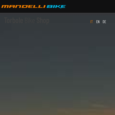
Torbole
Bike
Shop
IT
EN
DE