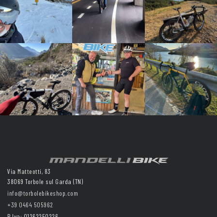
Via Matteotti, 83
38069 Torbole sul Garda (TN)
info@torbolebikeshop.com
+39 0464 505962
P.Iva: 01262250226